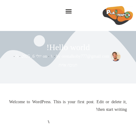
Hello world!
orenalkoby777@gmail.com
by
⑊
on
יולי 6, 2025
⑊
תגובה אחת
Welcome to WordPress. This is your first post. Edit or delete it,
then start writing!
⑊
UNCATEGORIZED