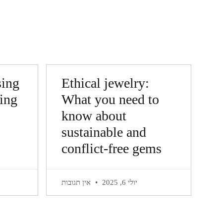
sing
Ethical jewelry:
ding
What you need to
know about
sustainable and
conflict-free gems
יולי 6, 2025
אין תגובות