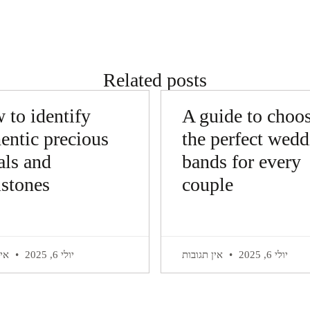
Continue Reading
Related posts
 to identify
A guide to choo
entic precious
the perfect wed
als and
bands for every
stones
couple
יולי 6, 2025
אין תגובות
יולי 6, 2025
אין