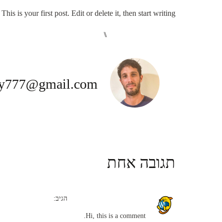
s is your first post. Edit or delete it, then start writing!
⑊
UNCATEGORIZED
by777@gmail.com
תגובה אחת
A WordPress Commenter
הגיב:
Hi, this is a comment.