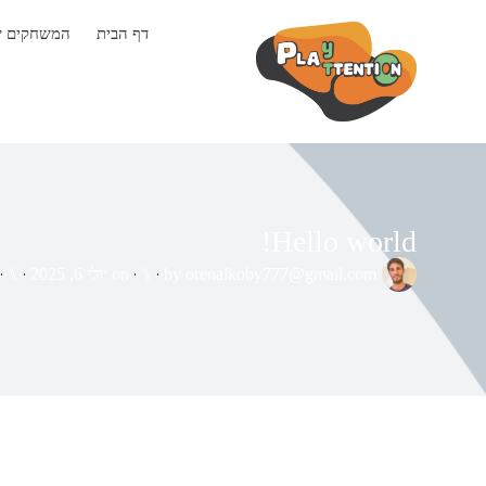
דף הבית
המשחקים ש
Hello world!
orenalkoby777@gmail.com
by
⑊
on
יולי 6, 2025
⑊